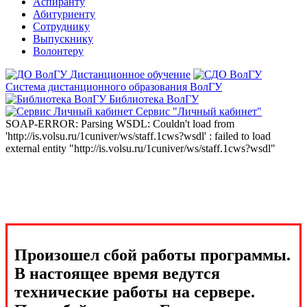
Аспиранту
Абитуриенту
Сотруднику
Выпускнику
Волонтеру
Дистанционное обучение
Система дистанционного образования ВолГУ
Библиотека ВолГУ
Сервис "Личный кабинет"
SOAP-ERROR: Parsing WSDL: Couldn't load from
'http://is.volsu.ru/1cuniver/ws/staff.1cws?wsdl' : failed to load
external entity "http://is.volsu.ru/1cuniver/ws/staff.1cws?wsdl"
Произошел сбой работы программы.
В настоящее время ведутся
технические работы на сервере.