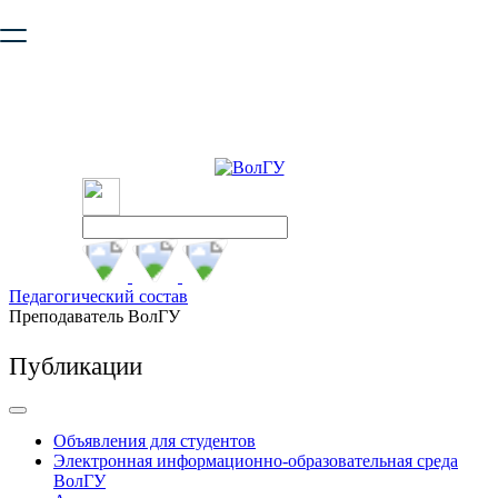
Ваш браузер устарел и не обеспечивает полноценную и
безопасную работу с сайтом. Пожалуйста
обновите браузер
,
чтобы улучшить взаимодействие с сайтом.
Педагогический состав
Преподаватель ВолГУ
Публикации
Объявления для студентов
Электронная информационно-образовательная среда
ВолГУ