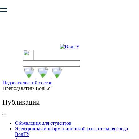
Ваш браузер устарел и не обеспечивает полноценную и
безопасную работу с сайтом. Пожалуйста
обновите браузер
,
чтобы улучшить взаимодействие с сайтом.
Педагогический состав
Преподаватель ВолГУ
Публикации
Объявления для студентов
Электронная информационно-образовательная среда
ВолГУ