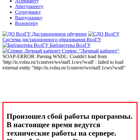
Аспиранту
Абитуриенту
Сотруднику
Выпускнику
Волонтеру
Дистанционное обучение
Система дистанционного образования ВолГУ
Библиотека ВолГУ
Сервис "Личный кабинет"
SOAP-ERROR: Parsing WSDL: Couldn't load from
'http://is.volsu.ru/1cuniver/ws/staff.1cws?wsdl' : failed to load
external entity "http://is.volsu.ru/1cuniver/ws/staff.1cws?wsdl"
Произошел сбой работы программы.
В настоящее время ведутся
технические работы на сервере.