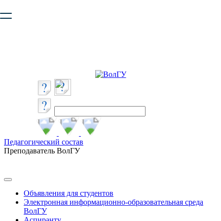
Ваш браузер устарел и не обеспечивает полноценную и
безопасную работу с сайтом. Пожалуйста
обновите браузер
,
чтобы улучшить взаимодействие с сайтом.
Педагогический состав
Преподаватель ВолГУ
Объявления для студентов
Электронная информационно-образовательная среда
ВолГУ
Аспиранту