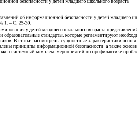
ионной безопасности у детей младшего школьного возраста
авлений об информационной безопасности у детей младшего школь
 1. – С. 25-30.
рмирования у детей младшего школьного возраста представлени
и образовательные стандарты, которые регламентируют необход
ников. В статье рассмотрены сущностные характеристики основ
влены принципы информационной безопасности, а также основ
дложен системный комплекс мероприятий по профилактике пробл