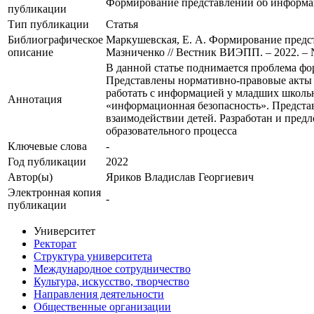
Формирование представлений об информац
публикации
Тип публикации
Статья
Библиографическое
Маркушевская, Е. А. Формирование предст
описание
Мазниченко // Вестник ВИЭПП. – 2022. – №
В данной статье поднимается проблема фо
Представлены нормативно-правовые акты 
работать с информацией у младших школь
Аннотация
«информационная безопасность». Предста
взаимодействии детей. Разработан и пре
образовательного процесса
Ключевые cлова
-
Год публикации
2022
Автор(ы)
Яриков Владислав Георгиевич
Электронная копия
-
публикации
Университет
Ректорат
Структура университета
Международное сотрудничество
Культура, искусство, творчество
Направления деятельности
Общественные организации