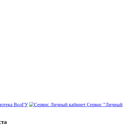
иотека ВолГУ
Сервис "Личный
ста