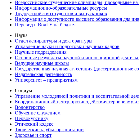
Всероссийские студенческие олимпиады, проводимые на
Информационно-образовательные ресурсы
Трудоустройство студентов и выпускников
Информация о доступности высшего образования для ин
Перевод в ВолГУ на бюджет
Наука
Отдел аспирантуры и докторантуры
Управление науки и подготовки научных кадров
Научные подразделения
Основные результаты научной и инновационной деятель
Ведущие научные школы
Государственная научная аттестация (диссертационные с
Издательская деятельность
Университет – предприятиям
Социум
Управление молодежной политики и воспитательной дея
Координационный центр противодействия терроризму и 
Волонтерство
Обучение служением
Первокурснику
Этический кодекс
Творческие клубы, организации
Здоровье и спорт