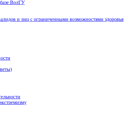
 базе ВолГУ
валидов и лиц с ограниченными возможностями здоровья
ности
оветы)
тельности
экстремизму