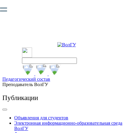
Ваш браузер устарел и не обеспечивает полноценную и
безопасную работу с сайтом. Пожалуйста
обновите браузер
,
чтобы улучшить взаимодействие с сайтом.
Педагогический состав
Преподаватель ВолГУ
Публикации
Объявления для студентов
Электронная информационно-образовательная среда
ВолГУ