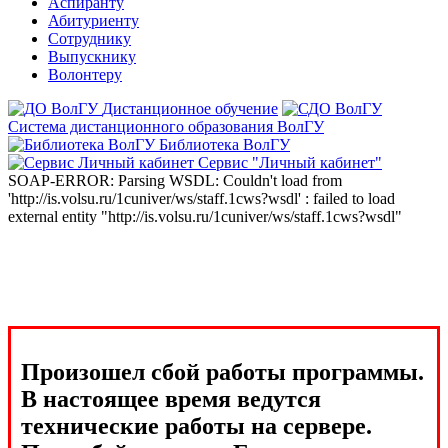
Аспиранту
Абитуриенту
Сотруднику
Выпускнику
Волонтеру
Дистанционное обучение
Система дистанционного образования ВолГУ
Библиотека ВолГУ
Сервис "Личный кабинет"
SOAP-ERROR: Parsing WSDL: Couldn't load from
'http://is.volsu.ru/1cuniver/ws/staff.1cws?wsdl' : failed to load
external entity "http://is.volsu.ru/1cuniver/ws/staff.1cws?wsdl"
Произошел сбой работы программы.
В настоящее время ведутся
технические работы на сервере.