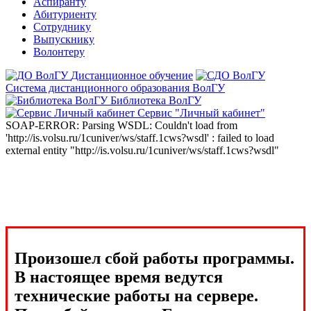
Аспиранту
Абитуриенту
Сотруднику
Выпускнику
Волонтеру
Дистанционное обучение
Система дистанционного образования ВолГУ
Библиотека ВолГУ
Сервис "Личный кабинет"
SOAP-ERROR: Parsing WSDL: Couldn't load from
'http://is.volsu.ru/1cuniver/ws/staff.1cws?wsdl' : failed to load
external entity "http://is.volsu.ru/1cuniver/ws/staff.1cws?wsdl"
Произошел сбой работы программы.
В настоящее время ведутся
технические работы на сервере.