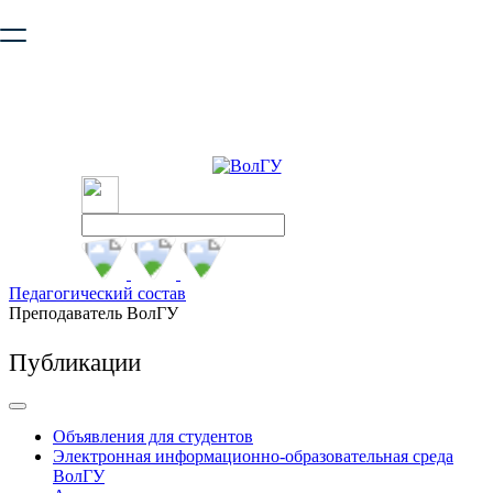
Ваш браузер устарел и не обеспечивает полноценную и
безопасную работу с сайтом. Пожалуйста
обновите браузер
,
чтобы улучшить взаимодействие с сайтом.
Педагогический состав
Преподаватель ВолГУ
Публикации
Объявления для студентов
Электронная информационно-образовательная среда
ВолГУ