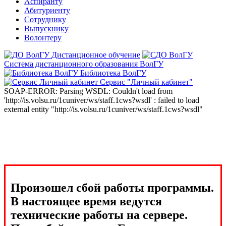
Аспиранту
Абитуриенту
Сотруднику
Выпускнику
Волонтеру
Дистанционное обучение
Система дистанционного образования ВолГУ
Библиотека ВолГУ
Сервис "Личный кабинет"
SOAP-ERROR: Parsing WSDL: Couldn't load from
'http://is.volsu.ru/1cuniver/ws/staff.1cws?wsdl' : failed to load
external entity "http://is.volsu.ru/1cuniver/ws/staff.1cws?wsdl"
Произошел сбой работы программы.
В настоящее время ведутся
технические работы на сервере.