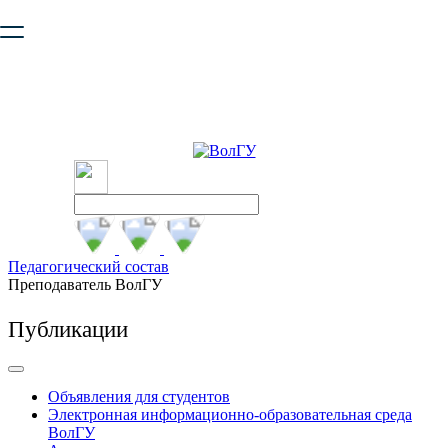
Ваш браузер устарел и не обеспечивает полноценную и
безопасную работу с сайтом. Пожалуйста
обновите браузер
,
чтобы улучшить взаимодействие с сайтом.
Педагогический состав
Преподаватель ВолГУ
Публикации
Объявления для студентов
Электронная информационно-образовательная среда
ВолГУ