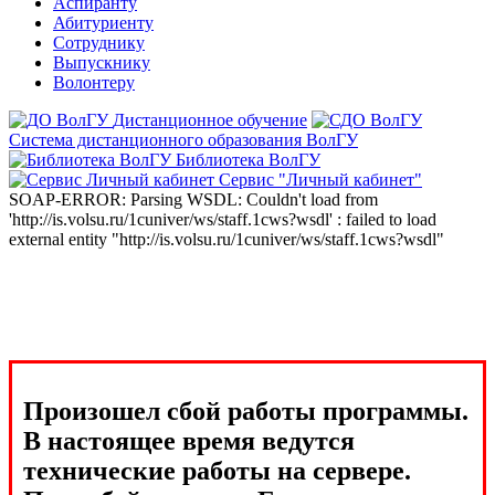
Аспиранту
Абитуриенту
Сотруднику
Выпускнику
Волонтеру
Дистанционное обучение
Система дистанционного образования ВолГУ
Библиотека ВолГУ
Сервис "Личный кабинет"
SOAP-ERROR: Parsing WSDL: Couldn't load from
'http://is.volsu.ru/1cuniver/ws/staff.1cws?wsdl' : failed to load
external entity "http://is.volsu.ru/1cuniver/ws/staff.1cws?wsdl"
Произошел сбой работы программы.
В настоящее время ведутся
технические работы на сервере.