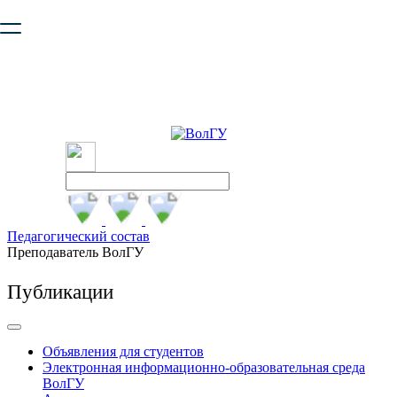
Ваш браузер устарел и не обеспечивает полноценную и
безопасную работу с сайтом. Пожалуйста
обновите браузер
,
чтобы улучшить взаимодействие с сайтом.
Педагогический состав
Преподаватель ВолГУ
Публикации
Объявления для студентов
Электронная информационно-образовательная среда
ВолГУ