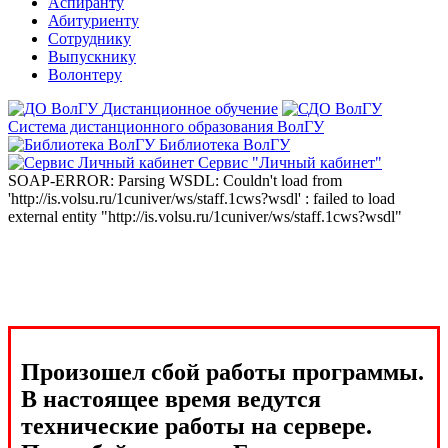
Аспиранту
Абитуриенту
Сотруднику
Выпускнику
Волонтеру
Дистанционное обучение
Система дистанционного образования ВолГУ
Библиотека ВолГУ
Сервис "Личный кабинет"
SOAP-ERROR: Parsing WSDL: Couldn't load from
'http://is.volsu.ru/1cuniver/ws/staff.1cws?wsdl' : failed to load
external entity "http://is.volsu.ru/1cuniver/ws/staff.1cws?wsdl"
Произошел сбой работы программы.
В настоящее время ведутся
технические работы на сервере.