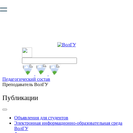
Ваш браузер устарел и не обеспечивает полноценную и
безопасную работу с сайтом. Пожалуйста
обновите браузер
,
чтобы улучшить взаимодействие с сайтом.
Педагогический состав
Преподаватель ВолГУ
Публикации
Объявления для студентов
Электронная информационно-образовательная среда
ВолГУ