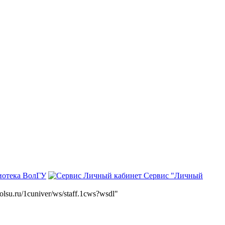
иотека ВолГУ
Сервис "Личный
volsu.ru/1cuniver/ws/staff.1cws?wsdl"