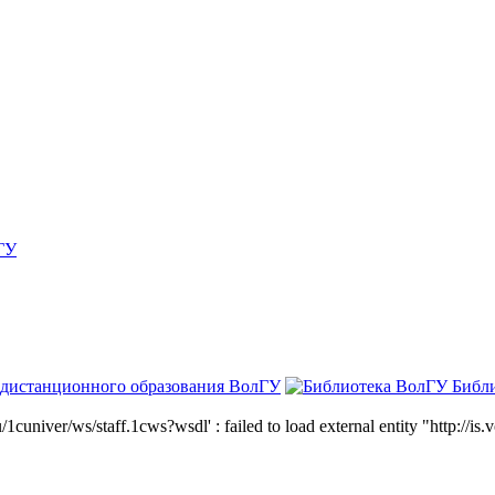
ГУ
 дистанционного образования ВолГУ
Библ
niver/ws/staff.1cws?wsdl' : failed to load external entity "http://is.