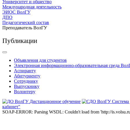
Университет и общество
Международная деятельность
ЭИОС ВолГУ
ДПО
Педагогический состав
Преподаватель ВолГУ
Публикации
Объявления для студентов
Электронная информационно-образовательная среда Вол
Аспиранту
Абитуриенту
Сотруднику
Выпускнику
Волонтеру
Дистанционное обучение
Система
кабинет"
SOAP-ERROR: Parsing WSDL: Couldn't load from 'http://is.volsu.ru/1cu