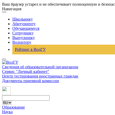
Ваш браузер устарел и не обеспечивает полноценную и безопа
Навигация
Школьнику
Абитуриенту
Обучающемуся
Сотруднику
Выпускнику
Волонтеру
Рейтинг в ВолГУ
Сведения об образовательной организации
Сервис "Личный кабинет"
Центр тестирования иностранных граждан
Документы приемной комиссии
Образование
Наука