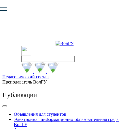
Ваш браузер устарел и не обеспечивает полноценную и
безопасную работу с сайтом. Пожалуйста
обновите браузер
,
чтобы улучшить взаимодействие с сайтом.
Педагогический состав
Преподаватель ВолГУ
Публикации
Объявления для студентов
Электронная информационно-образовательная среда
ВолГУ