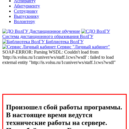
Аспиранту
Абитуриенту
Сотруднику
Выпускнику
Волонтеру
Дистанционное обучение
Система дистанционного образования ВолГУ
Библиотека ВолГУ
Сервис "Личный кабинет"
SOAP-ERROR: Parsing WSDL: Couldn't load from
'http://is.volsu.ru/1cuniver/ws/staff.1cws?wsdl' : failed to load
external entity "http://is.volsu.ru/1cuniver/ws/staff.1cws?wsdl"
Произошел сбой работы программы.
В настоящее время ведутся
технические работы на сервере.