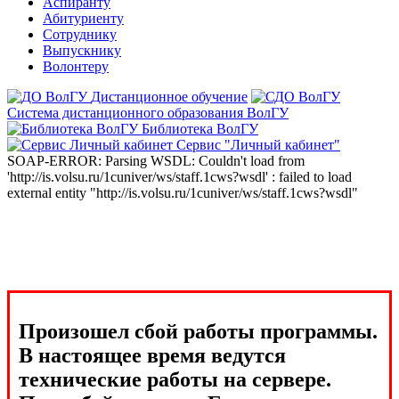
Аспиранту
Абитуриенту
Сотруднику
Выпускнику
Волонтеру
Дистанционное обучение
Система дистанционного образования ВолГУ
Библиотека ВолГУ
Сервис "Личный кабинет"
SOAP-ERROR: Parsing WSDL: Couldn't load from
'http://is.volsu.ru/1cuniver/ws/staff.1cws?wsdl' : failed to load
external entity "http://is.volsu.ru/1cuniver/ws/staff.1cws?wsdl"
Произошел сбой работы программы.
В настоящее время ведутся
технические работы на сервере.