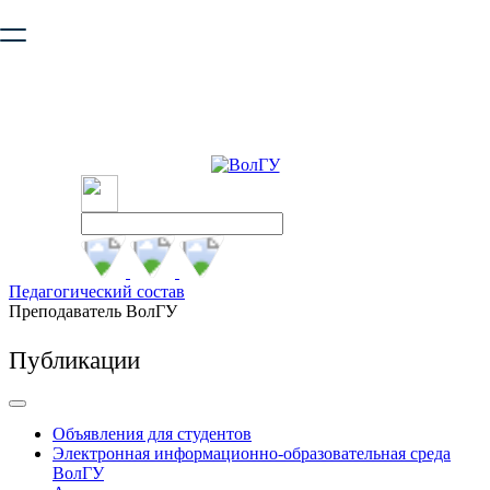
Ваш браузер устарел и не обеспечивает полноценную и
безопасную работу с сайтом. Пожалуйста
обновите браузер
,
чтобы улучшить взаимодействие с сайтом.
Педагогический состав
Преподаватель ВолГУ
Публикации
Объявления для студентов
Электронная информационно-образовательная среда
ВолГУ