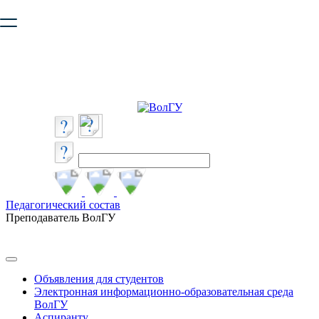
Ваш браузер устарел и не обеспечивает полноценную и
безопасную работу с сайтом. Пожалуйста
обновите браузер
,
чтобы улучшить взаимодействие с сайтом.
Педагогический состав
Преподаватель ВолГУ
Объявления для студентов
Электронная информационно-образовательная среда
ВолГУ
Аспиранту