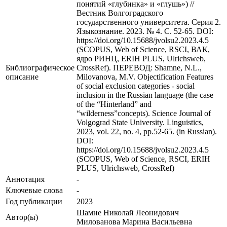
понятий «глубинка» и «глушь») //
Вестник Волгоградского
государственного университета. Серия 2.
Языкознание. 2023. № 4. С. 52-65. DOI:
https://doi.org/10.15688/jvolsu2.2023.4.5
(SCOPUS, Web of Science, RSCI, ВАК,
ядро РИНЦ, ERIH PLUS, Ulrichsweb,
Библиографическое
CrossRef). ПЕРЕВОД: Shamne, N.L.,
описание
Milovanova, M.V. Objectification Features
of social exclusion categories - social
inclusion in the Russian language (the case
of the “Hinterland” and
“wilderness”concepts). Science Journal of
Volgograd State University. Linguistics,
2023, vol. 22, no. 4, pp.52-65. (in Russian).
DOI:
https://doi.org/10.15688/jvolsu2.2023.4.5
(SCOPUS, Web of Science, RSCI, ERIH
PLUS, Ulrichsweb, CrossRef)
Аннотация
-
Ключевые cлова
-
Год публикации
2023
Шамне Николай Леонидович
Автор(ы)
Милованова Марина Васильевна