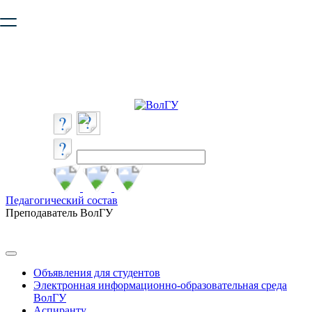
Ваш браузер устарел и не обеспечивает полноценную и
безопасную работу с сайтом. Пожалуйста
обновите браузер
,
чтобы улучшить взаимодействие с сайтом.
Педагогический состав
Преподаватель ВолГУ
Объявления для студентов
Электронная информационно-образовательная среда
ВолГУ
Аспиранту