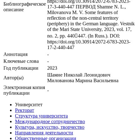
https://doi.org/10.30914/2072-6783-2023-
Библиографическое
17-3-440-447 ПЕРВОД Shamne N. L.,
описание
Milovanova M. V. Some features of
reflection of the non-central territory
(periphery) in the German language. Vestnik
of the Mari State University, 2023, vol. 17,
no. 2, pp. 440447. (In Russ.). DOI:
https://doi.org/10.30914/2072-6783-2023-
17-2-440-447
Аннотация
-
Ключевые cлова
-
Год публикации
2023
Шамне Николай Леонидович
Автор(ы)
Милованова Марина Васильевна
Электронная копия
-
публикации
Университет
Ректорат
Структура университета
Международное сотрудничество
Культура, искусство, творчество
Направления деятельности
Общественные организации