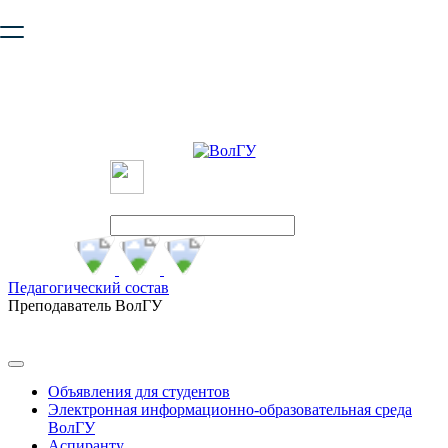
Ваш браузер устарел и не обеспечивает полноценную и
безопасную работу с сайтом. Пожалуйста
обновите браузер
,
чтобы улучшить взаимодействие с сайтом.
Педагогический состав
Преподаватель ВолГУ
Объявления для студентов
Электронная информационно-образовательная среда
ВолГУ
Аспиранту