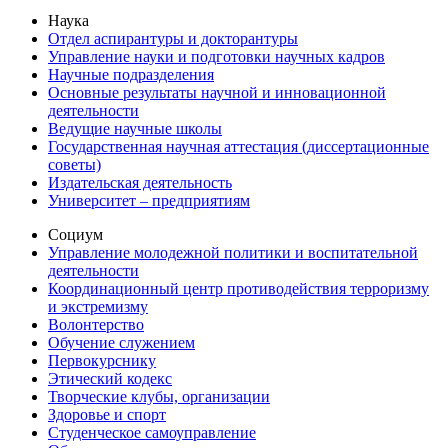
Наука
Отдел аспирантуры и докторантуры
Управление науки и подготовки научных кадров
Научные подразделения
Основные результаты научной и инновационной
деятельности
Ведущие научные школы
Государственная научная аттестация (диссертационные
советы)
Издательская деятельность
Университет – предприятиям
Социум
Управление молодежной политики и воспитательной
деятельности
Координационный центр противодействия терроризму
и экстремизму
Волонтерство
Обучение служением
Первокурснику
Этический кодекс
Творческие клубы, организации
Здоровье и спорт
Студенческое самоуправление