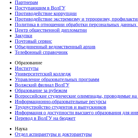
Партнерам
Поступающим в ВолГУ
Противодействие коррупции
Противодействие экстремизму и терроризму, профилакти
Политика в отношении обработки персональных данных
Центр общественной дипломатии
Закупки
Почтовый сервис
Объединенный ведомственный архив
Телефонный справочник
Образование
Институты
Университетский колледж
Управление образовательных программ
Волжский филиал ВолГУ
Образование за рубежом
Всероссийские студенческие олимпиады, проводимые на
Информационно-образовательные ресурсы
Трудоустройство студентов и выпускников
Информация о доступности высшего образования для ин
Перевод в ВолГУ на бюджет
Наука
Отдел аспирантуры и докторантуры