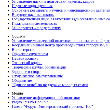
Управление науки и подготовки научных кадров
Научные подразделения
Основные результаты научной и инновационной деятель
Ведущие научные школы
Государственная научная аттестация (диссертационные с
Издательская деятельность
Университет – предприятиям
Социум
Управление молодежной политики и воспитательной дея
Координационный центр противодействия терроризму и 
Волонтерство
Обучение служением
Первокурснику
Этический кодекс
Творческие клубы, организации
Здоровье и спорт
Студенческое самоуправление
Общежитие
"Единое окно" по поддержке молодых семей
Медиа
Управление информационной политики
Радио "УТРо ВолГУ"
Газета "Форум. Университетский проспект,100"