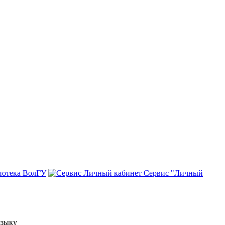
иотека ВолГУ
Сервис "Личный
языку