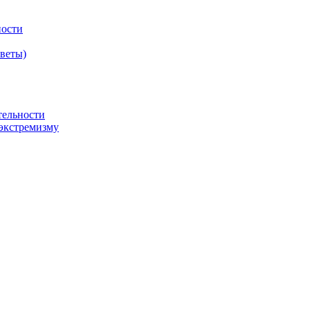
ности
оветы)
тельности
экстремизму