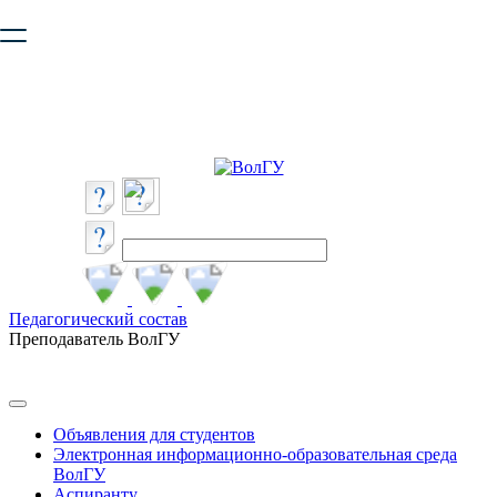
Ваш браузер устарел и не обеспечивает полноценную и
безопасную работу с сайтом. Пожалуйста
обновите браузер
,
чтобы улучшить взаимодействие с сайтом.
Педагогический состав
Преподаватель ВолГУ
Объявления для студентов
Электронная информационно-образовательная среда
ВолГУ
Аспиранту