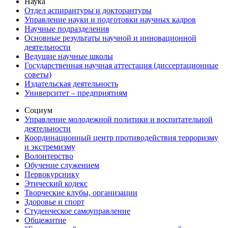
Наука
Отдел аспирантуры и докторантуры
Управление науки и подготовки научных кадров
Научные подразделения
Основные результаты научной и инновационной
деятельности
Ведущие научные школы
Государственная научная аттестация (диссертационные
советы)
Издательская деятельность
Университет – предприятиям
Социум
Управление молодежной политики и воспитательной
деятельности
Координационный центр противодействия терроризму
и экстремизму
Волонтерство
Обучение служением
Первокурснику
Этический кодекс
Творческие клубы, организации
Здоровье и спорт
Студенческое самоуправление
Общежитие