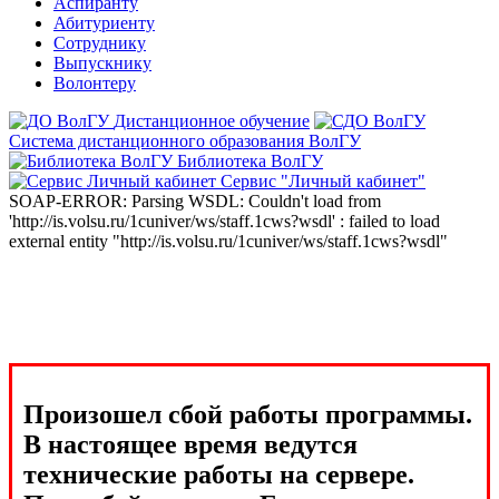
Аспиранту
Абитуриенту
Сотруднику
Выпускнику
Волонтеру
Дистанционное обучение
Система дистанционного образования ВолГУ
Библиотека ВолГУ
Сервис "Личный кабинет"
SOAP-ERROR: Parsing WSDL: Couldn't load from
'http://is.volsu.ru/1cuniver/ws/staff.1cws?wsdl' : failed to load
external entity "http://is.volsu.ru/1cuniver/ws/staff.1cws?wsdl"
Произошел сбой работы программы.
В настоящее время ведутся
технические работы на сервере.