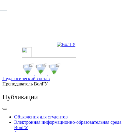
Ваш браузер устарел и не обеспечивает полноценную и
безопасную работу с сайтом. Пожалуйста
обновите браузер
,
чтобы улучшить взаимодействие с сайтом.
Педагогический состав
Преподаватель ВолГУ
Публикации
Объявления для студентов
Электронная информационно-образовательная среда
ВолГУ