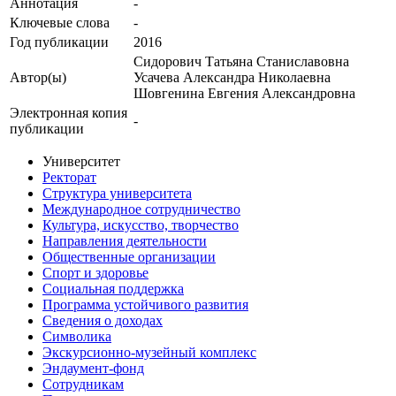
Аннотация
-
Ключевые cлова
-
Год публикации
2016
Сидорович Татьяна Станиславовна
Автор(ы)
Усачева Александра Николаевна
Шовгенина Евгения Александровна
Электронная копия
-
публикации
Университет
Ректорат
Структура университета
Международное сотрудничество
Культура, искусство, творчество
Направления деятельности
Общественные организации
Спорт и здоровье
Социальная поддержка
Программа устойчивого развития
Сведения о доходах
Символика
Экскурсионно-музейный комплекс
Эндаумент-фонд
Сотрудникам