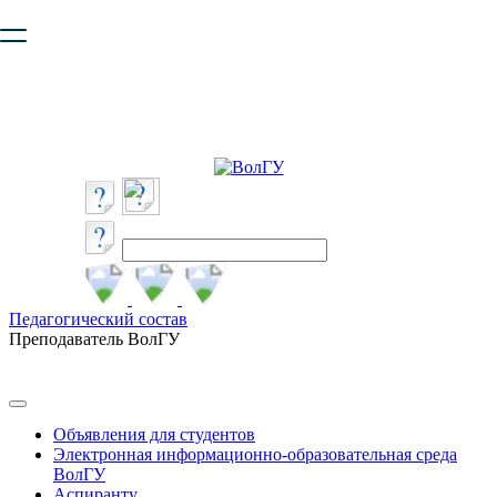
Ваш браузер устарел и не обеспечивает полноценную и
безопасную работу с сайтом. Пожалуйста
обновите браузер
,
чтобы улучшить взаимодействие с сайтом.
Педагогический состав
Преподаватель ВолГУ
Объявления для студентов
Электронная информационно-образовательная среда
ВолГУ
Аспиранту