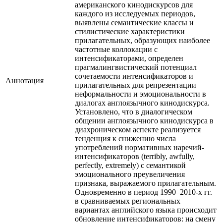
американского кинодискурсов для
каждого из исследуемых периодов,
выявлены семантические классы и
стилистические характеристики
прилагательных, образующих наиболее
частотные коллокации с
интенсификаторами, определен
прагмалингвистический потенциал
сочетаемости интенсификаторов и
Аннотация
прилагательных для репрезентации
неформальности и эмоциональности в
диалогах англоязычного кинодискурса.
Установлено, что в диалогическом
общении англоязычного кинодискурса в
диахроническом аспекте реализуется
тенденция к снижению числа
употреблений нормативных наречий-
интенсификаторов (terribly, awfully,
perfectly, extremely) с семантикой
эмоционального преувеличения
признака, выражаемого прилагательным.
Одновременно в период 1990–2010-х гг.
в сравниваемых региональных
вариантах английского языка происходит
обновление интенсификаторов: на смену