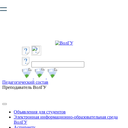
Ваш браузер устарел и не обеспечивает полноценную и
безопасную работу с сайтом. Пожалуйста
обновите браузер
,
чтобы улучшить взаимодействие с сайтом.
Педагогический состав
Преподаватель ВолГУ
Объявления для студентов
Электронная информационно-образовательная среда
ВолГУ
Аспиранту