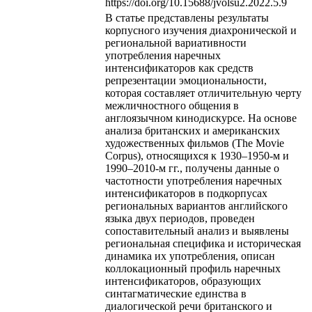
https://doi.org/10.15688/jvolsu2.2022.5.9
В статье представлены результаты
корпусного изучения диахронической и
региональной вариативности
употребления наречных
интенсификаторов как средств
репрезентации эмоциональности,
которая составляет отличительную черту
межличностного общения в
англоязычном кинодискурсе. На основе
анализа британских и американских
художественных фильмов (The Movie
Corpus), относящихся к 1930–1950-м и
1990–2010-м гг., получены данные о
частотности употребления наречных
интенсификаторов в подкорпусах
региональных вариантов английского
языка двух периодов, проведен
сопоставительный анализ и выявлены
региональная специфика и историческая
динамика их употребления, описан
коллокационный профиль наречных
интенсификаторов, образующих
синтагматические единства в
диалогической речи британского и