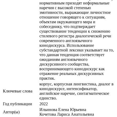
нормативным приходят неформальные
наречия с высокой степенью
эмотивности, выражающие личностное
отношение говорящего к ситуациям,
объектам окружающего мира и
собеседнику, что подтверждает
существование тенденции к снижению
стилевого регистра диалогической речи
современного англоязычного
кинодискурса. Использование
субстандартной лексики указывает на то,
что данная тенденция соответствует
ожиданиям англоязычного
дискурсивного сообщества,
воспринимающего кинодискурс как
отражение реальных дискурсивных
практик.
корпус, корпусная лингвистика, диалог в
кинодискурсе, интенсификатор,
Ключевые cлова
английское наречие, синтагматическое
единство.
Год публикации
2022
Ильинова Елена Юрьевна
Автор(ы)
Кочетова Лариса Анатольевна