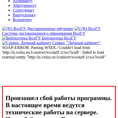
Аспиранту
Абитуриенту
Сотруднику
Выпускнику
Волонтеру
Дистанционное обучение
Система дистанционного образования ВолГУ
Библиотека ВолГУ
Сервис "Личный кабинет"
SOAP-ERROR: Parsing WSDL: Couldn't load from
'http://is.volsu.ru/1cuniver/ws/staff.1cws?wsdl' : failed to load
external entity "http://is.volsu.ru/1cuniver/ws/staff.1cws?wsdl"
Произошел сбой работы программы.
В настоящее время ведутся
технические работы на сервере.