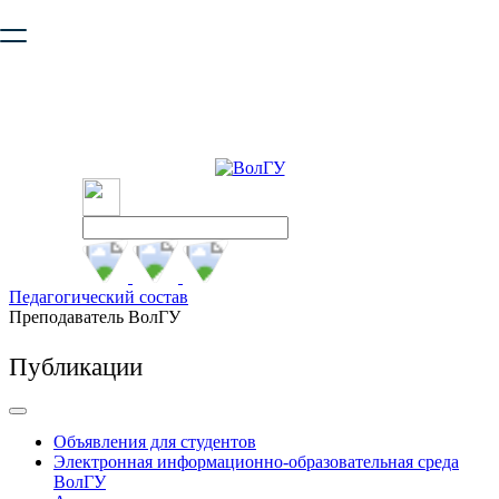
Ваш браузер устарел и не обеспечивает полноценную и
безопасную работу с сайтом. Пожалуйста
обновите браузер
,
чтобы улучшить взаимодействие с сайтом.
Педагогический состав
Преподаватель ВолГУ
Публикации
Объявления для студентов
Электронная информационно-образовательная среда
ВолГУ