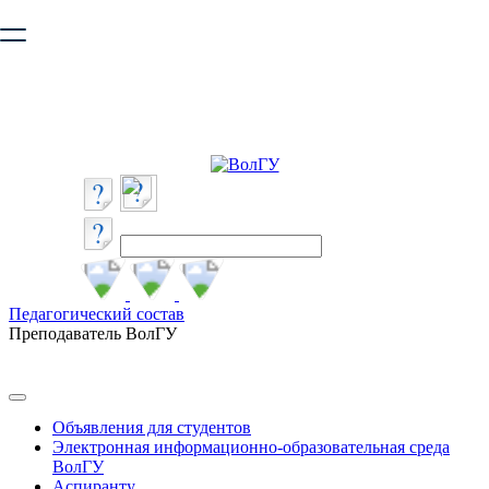
Ваш браузер устарел и не обеспечивает полноценную и
безопасную работу с сайтом. Пожалуйста
обновите браузер
,
чтобы улучшить взаимодействие с сайтом.
Педагогический состав
Преподаватель ВолГУ
Объявления для студентов
Электронная информационно-образовательная среда
ВолГУ
Аспиранту