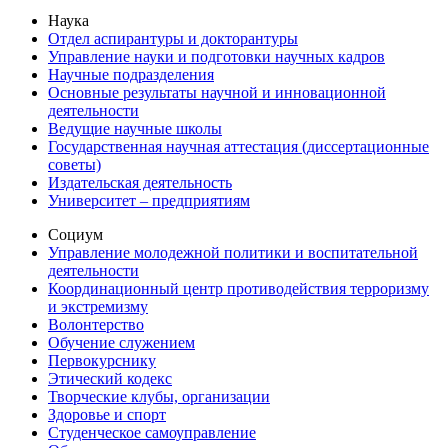
Наука
Отдел аспирантуры и докторантуры
Управление науки и подготовки научных кадров
Научные подразделения
Основные результаты научной и инновационной
деятельности
Ведущие научные школы
Государственная научная аттестация (диссертационные
советы)
Издательская деятельность
Университет – предприятиям
Социум
Управление молодежной политики и воспитательной
деятельности
Координационный центр противодействия терроризму
и экстремизму
Волонтерство
Обучение служением
Первокурснику
Этический кодекс
Творческие клубы, организации
Здоровье и спорт
Студенческое самоуправление