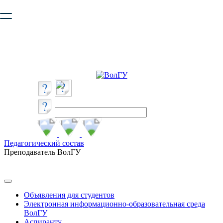
Ваш браузер устарел и не обеспечивает полноценную и
безопасную работу с сайтом. Пожалуйста
обновите браузер
,
чтобы улучшить взаимодействие с сайтом.
Педагогический состав
Преподаватель ВолГУ
Объявления для студентов
Электронная информационно-образовательная среда
ВолГУ
Аспиранту