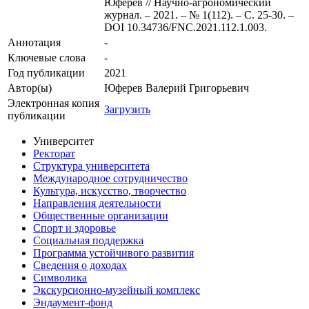
Юферев // Научно-агрономический
журнал. – 2021. – № 1(112). – С. 25-30. –
DOI 10.34736/FNC.2021.112.1.003.
Аннотация
-
Ключевые cлова
-
Год публикации
2021
Автор(ы)
Юферев Валерий Григорьевич
Электронная копия
Загрузить
публикации
Университет
Ректорат
Структура университета
Международное сотрудничество
Культура, искусство, творчество
Направления деятельности
Общественные организации
Спорт и здоровье
Социальная поддержка
Программа устойчивого развития
Сведения о доходах
Символика
Экскурсионно-музейный комплекс
Эндаумент-фонд