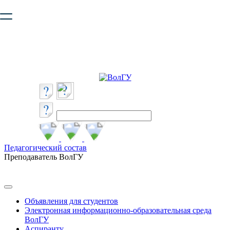
Ваш браузер устарел и не обеспечивает полноценную и
безопасную работу с сайтом. Пожалуйста
обновите браузер
,
чтобы улучшить взаимодействие с сайтом.
Педагогический состав
Преподаватель ВолГУ
Объявления для студентов
Электронная информационно-образовательная среда
ВолГУ
Аспиранту