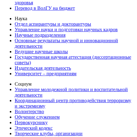
здоровья
Перевод в ВолГУ на бюджет
Наука
Отдел аспирантуры и докторантуры
Управление науки и подготовки научных кадров
Научные подразделения
Основные результаты научной и инновационной
деятельности
Ведущие научные школы
Государственная научная аттестация (диссертационные
советы)
Издательская деятельность
Университет – предприятиям
Социум
Управление молодежной политики и воспитательной
деятельности
Координационный центр противодействия терроризму
и экстремизму
Волонтерство
Обучение служением
Первокурснику
Этический кодекс
Творческие клубы, организации