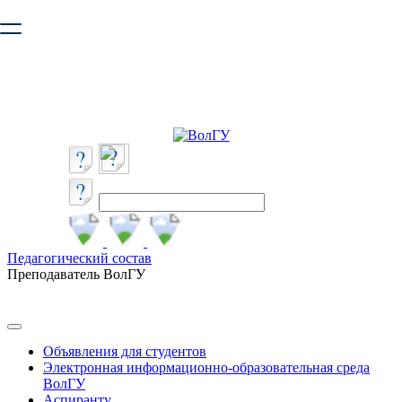
Ваш браузер устарел и не обеспечивает полноценную и
безопасную работу с сайтом. Пожалуйста
обновите браузер
,
чтобы улучшить взаимодействие с сайтом.
Педагогический состав
Преподаватель ВолГУ
Объявления для студентов
Электронная информационно-образовательная среда
ВолГУ
Аспиранту