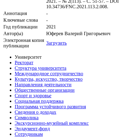
2021. – № 2(113). – С. 51-57. – DOI
10.34736/FNC.2021.113.2.008.
Аннотация
-
Ключевые cлова
-
Год публикации
2021
Автор(ы)
Юферев Валерий Григорьевич
Электронная копия
Загрузить
публикации
Университет
Ректорат
Структура университета
Международное сотрудничество
Культура, искусство, творчество
Направления деятельности
Общественные организации
Спорт и здоровье
Социальная поддержка
Программа устойчивого развития
Сведения о доходах
Символика
Экскурсионно-музейный комплекс
Эндаумент-фонд
Сотрудникам