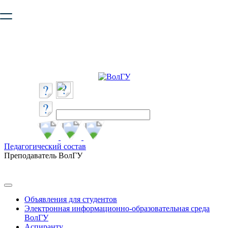
Ваш браузер устарел и не обеспечивает полноценную и
безопасную работу с сайтом. Пожалуйста
обновите браузер
,
чтобы улучшить взаимодействие с сайтом.
Педагогический состав
Преподаватель ВолГУ
Объявления для студентов
Электронная информационно-образовательная среда
ВолГУ
Аспиранту