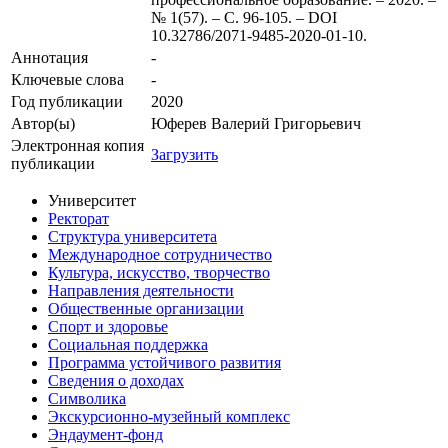
№ 1(57). – С. 96-105. – DOI
10.32786/2071-9485-2020-01-10.
Аннотация
-
Ключевые cлова
-
Год публикации
2020
Автор(ы)
Юферев Валерий Григорьевич
Электронная копия
Загрузить
публикации
Университет
Ректорат
Структура университета
Международное сотрудничество
Культура, искусство, творчество
Направления деятельности
Общественные организации
Спорт и здоровье
Социальная поддержка
Программа устойчивого развития
Сведения о доходах
Символика
Экскурсионно-музейный комплекс
Эндаумент-фонд