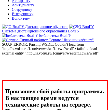
Аспиранту
Абитуриенту
Сотруднику
Выпускнику
Волонтеру
Дистанционное обучение
Система дистанционного образования ВолГУ
Библиотека ВолГУ
Сервис "Личный кабинет"
SOAP-ERROR: Parsing WSDL: Couldn't load from
'http://is.volsu.ru/1cuniver/ws/staff.1cws?wsdl' : failed to load
external entity "http://is.volsu.ru/1cuniver/ws/staff.1cws?wsdl"
Произошел сбой работы программы.
В настоящее время ведутся
технические работы на сервере.