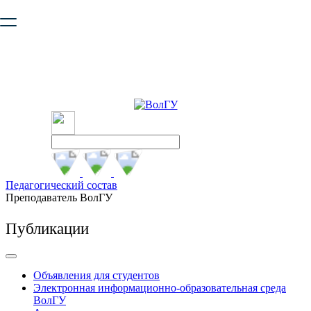
Ваш браузер устарел и не обеспечивает полноценную и
безопасную работу с сайтом. Пожалуйста
обновите браузер
,
чтобы улучшить взаимодействие с сайтом.
Педагогический состав
Преподаватель ВолГУ
Публикации
Объявления для студентов
Электронная информационно-образовательная среда
ВолГУ