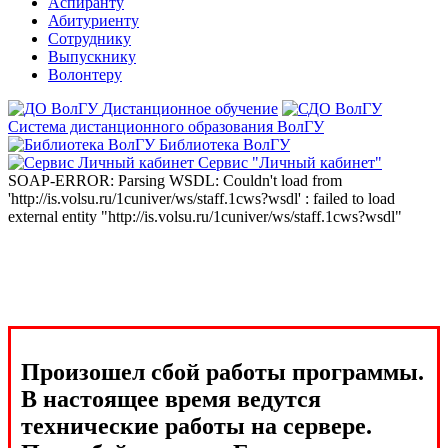
Аспиранту
Абитуриенту
Сотруднику
Выпускнику
Волонтеру
Дистанционное обучение
Система дистанционного образования ВолГУ
Библиотека ВолГУ
Сервис "Личный кабинет"
SOAP-ERROR: Parsing WSDL: Couldn't load from
'http://is.volsu.ru/1cuniver/ws/staff.1cws?wsdl' : failed to load
external entity "http://is.volsu.ru/1cuniver/ws/staff.1cws?wsdl"
Произошел сбой работы программы.
В настоящее время ведутся
технические работы на сервере.