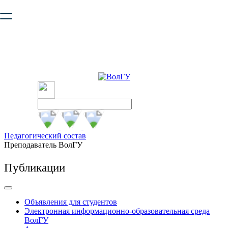
Ваш браузер устарел и не обеспечивает полноценную и
безопасную работу с сайтом. Пожалуйста
обновите браузер
,
чтобы улучшить взаимодействие с сайтом.
Педагогический состав
Преподаватель ВолГУ
Публикации
Объявления для студентов
Электронная информационно-образовательная среда
ВолГУ