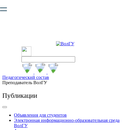
Ваш браузер устарел и не обеспечивает полноценную и
безопасную работу с сайтом. Пожалуйста
обновите браузер
,
чтобы улучшить взаимодействие с сайтом.
Педагогический состав
Преподаватель ВолГУ
Публикации
Объявления для студентов
Электронная информационно-образовательная среда
ВолГУ