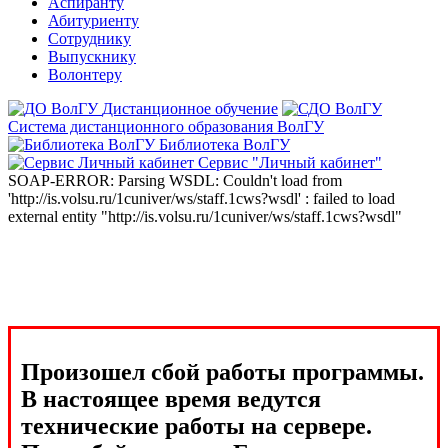
Аспиранту
Абитуриенту
Сотруднику
Выпускнику
Волонтеру
Дистанционное обучение
Система дистанционного образования ВолГУ
Библиотека ВолГУ
Сервис "Личный кабинет"
SOAP-ERROR: Parsing WSDL: Couldn't load from
'http://is.volsu.ru/1cuniver/ws/staff.1cws?wsdl' : failed to load
external entity "http://is.volsu.ru/1cuniver/ws/staff.1cws?wsdl"
Произошел сбой работы программы.
В настоящее время ведутся
технические работы на сервере.