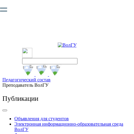
Ваш браузер устарел и не обеспечивает полноценную и
безопасную работу с сайтом. Пожалуйста
обновите браузер
,
чтобы улучшить взаимодействие с сайтом.
Педагогический состав
Преподаватель ВолГУ
Публикации
Объявления для студентов
Электронная информационно-образовательная среда
ВолГУ