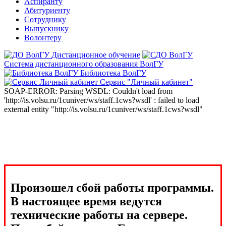
Аспиранту
Абитуриенту
Сотруднику
Выпускнику
Волонтеру
Дистанционное обучение
Система дистанционного образования ВолГУ
Библиотека ВолГУ
Сервис "Личный кабинет"
SOAP-ERROR: Parsing WSDL: Couldn't load from
'http://is.volsu.ru/1cuniver/ws/staff.1cws?wsdl' : failed to load
external entity "http://is.volsu.ru/1cuniver/ws/staff.1cws?wsdl"
Произошел сбой работы программы.
В настоящее время ведутся
технические работы на сервере.