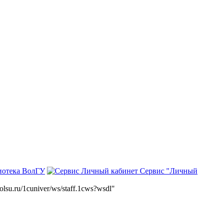
иотека ВолГУ
Сервис "Личный
volsu.ru/1cuniver/ws/staff.1cws?wsdl"