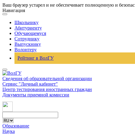
Ваш браузер устарел и не обеспечивает полноценную и безопа
Навигация
Школьнику
Абитуриенту
Обучающемуся
Сотруднику
Выпускнику
Волонтеру
Рейтинг в ВолГУ
Сведения об образовательной организации
Сервис "Личный кабинет"
Центр тестирования иностранных граждан
Документы приемной комиссии
Образование
Наука