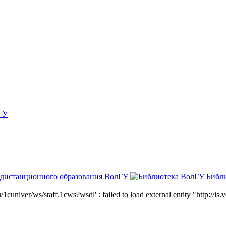
ГУ
 дистанционного образования ВолГУ
Библ
niver/ws/staff.1cws?wsdl' : failed to load external entity "http://is.