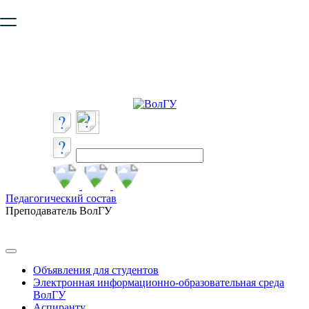
Ваш браузер устарел и не обеспечивает полноценную и
безопасную работу с сайтом. Пожалуйста
обновите браузер
,
чтобы улучшить взаимодействие с сайтом.
Педагогический состав
Преподаватель ВолГУ
Объявления для студентов
Электронная информационно-образовательная среда
ВолГУ
Аспиранту