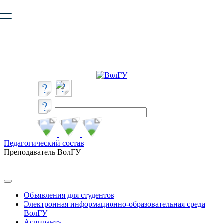
Ваш браузер устарел и не обеспечивает полноценную и
безопасную работу с сайтом. Пожалуйста
обновите браузер
,
чтобы улучшить взаимодействие с сайтом.
Педагогический состав
Преподаватель ВолГУ
Объявления для студентов
Электронная информационно-образовательная среда
ВолГУ
Аспиранту