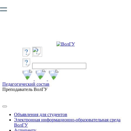
Ваш браузер устарел и не обеспечивает полноценную и
безопасную работу с сайтом. Пожалуйста
обновите браузер
,
чтобы улучшить взаимодействие с сайтом.
Педагогический состав
Преподаватель ВолГУ
Объявления для студентов
Электронная информационно-образовательная среда
ВолГУ
Аспиранту