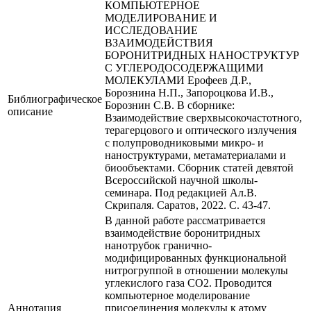
КОМПЬЮТЕРНОЕ
МОДЕЛИРОВАНИЕ И
ИССЛЕДОВАНИЕ
ВЗАИМОДЕЙСТВИЯ
БОРОНИТРИДНЫХ НАНОСТРУКТУР
С УГЛЕРОДОСОДЕРЖАЩИМИ
МОЛЕКУЛАМИ Ерофеев Д.Р.,
Борознина Н.П., Запороцкова И.В.,
Библиографическое
Борознин С.В. В сборнике:
описание
Взаимодействие сверхвысокочастотного,
терагерцового и оптического излучения
с полупроводниковыми микро- и
наноструктурами, метаматериалами и
биообъектами. Сборник статей девятой
Всероссийской научной школы-
семинара. Под редакцией Ал.В.
Скрипаля. Саратов, 2022. С. 43-47.
В данной работе рассматривается
взаимодействие боронитридных
нанотрубок гранично-
модифицированных функциональной
нитрогруппой в отношении молекулы
углекислого газа CO2. Проводится
компьютерное моделирование
Аннотация
присоединения молекулы к атому