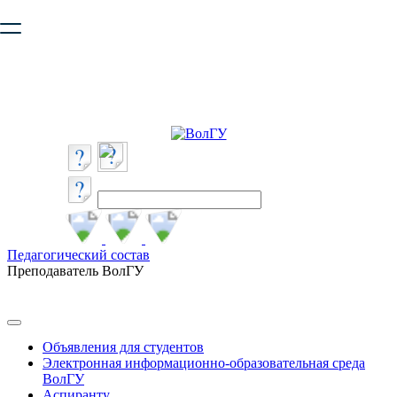
Ваш браузер устарел и не обеспечивает полноценную и
безопасную работу с сайтом. Пожалуйста
обновите браузер
,
чтобы улучшить взаимодействие с сайтом.
Педагогический состав
Преподаватель ВолГУ
Объявления для студентов
Электронная информационно-образовательная среда
ВолГУ
Аспиранту