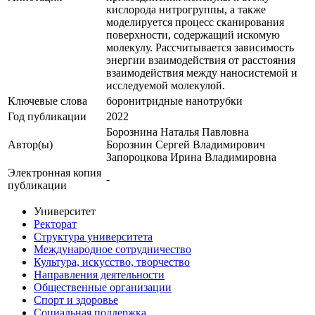
кислорода нитрогруппы, а также
моделируется процесс сканирования
поверхности, содержащий искомую
молекулу. Рассчитывается зависимость
энергии взаимодействия от расстояния
взаимодействия между наносистемой и
исследуемой молекулой.
Ключевые cлова
боронитридные нанотрубки
Год публикации
2022
Борознина Наталья Павловна
Автор(ы)
Борознин Сергей Владимирович
Запороцкова Ирина Владимировна
Электронная копия
-
публикации
Университет
Ректорат
Структура университета
Международное сотрудничество
Культура, искусство, творчество
Направления деятельности
Общественные организации
Спорт и здоровье
Социальная поддержка