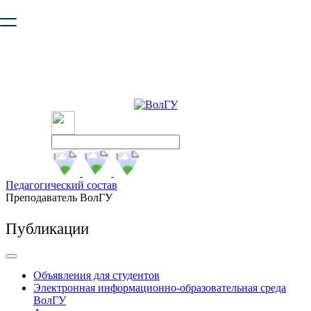
Ваш браузер устарел и не обеспечивает полноценную и
безопасную работу с сайтом. Пожалуйста
обновите браузер
,
чтобы улучшить взаимодействие с сайтом.
Педагогический состав
Преподаватель ВолГУ
Публикации
Объявления для студентов
Электронная информационно-образовательная среда
ВолГУ