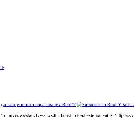
ГУ
 дистанционного образования ВолГУ
Библ
niver/ws/staff.1cws?wsdl' : failed to load external entity "http://is.