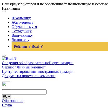
Ваш браузер устарел и не обеспечивает полноценную и безопа
Навигация
Школьнику
Абитуриенту
Обучающемуся
Сотруднику
Выпускнику
Волонтеру
Рейтинг в ВолГУ
Сведения об образовательной организации
Сервис "Личный кабинет"
Центр тестирования иностранных граждан
Документы приемной комиссии
Образование
Наука