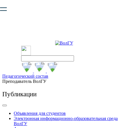
Ваш браузер устарел и не обеспечивает полноценную и
безопасную работу с сайтом. Пожалуйста
обновите браузер
,
чтобы улучшить взаимодействие с сайтом.
Педагогический состав
Преподаватель ВолГУ
Публикации
Объявления для студентов
Электронная информационно-образовательная среда
ВолГУ