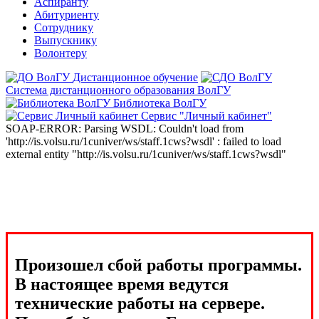
Аспиранту
Абитуриенту
Сотруднику
Выпускнику
Волонтеру
Дистанционное обучение
Система дистанционного образования ВолГУ
Библиотека ВолГУ
Сервис "Личный кабинет"
SOAP-ERROR: Parsing WSDL: Couldn't load from
'http://is.volsu.ru/1cuniver/ws/staff.1cws?wsdl' : failed to load
external entity "http://is.volsu.ru/1cuniver/ws/staff.1cws?wsdl"
Произошел сбой работы программы.
В настоящее время ведутся
технические работы на сервере.