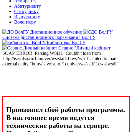
Аспиранту
Абитуриенту
Сотруднику
Выпускнику
Волонтеру
Дистанционное обучение
Система дистанционного образования ВолГУ
Библиотека ВолГУ
Сервис "Личный кабинет"
SOAP-ERROR: Parsing WSDL: Couldn't load from
'http://is.volsu.ru/1cuniver/ws/staff.1cws?wsdl' : failed to load
external entity "http://is.volsu.ru/1cuniver/ws/staff.1cws?wsdl"
Произошел сбой работы программы.
В настоящее время ведутся
технические работы на сервере.