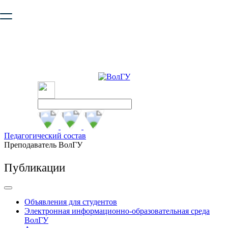
Ваш браузер устарел и не обеспечивает полноценную и
безопасную работу с сайтом. Пожалуйста
обновите браузер
,
чтобы улучшить взаимодействие с сайтом.
Педагогический состав
Преподаватель ВолГУ
Публикации
Объявления для студентов
Электронная информационно-образовательная среда
ВолГУ