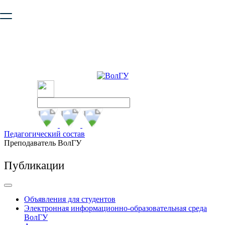
Ваш браузер устарел и не обеспечивает полноценную и
безопасную работу с сайтом. Пожалуйста
обновите браузер
,
чтобы улучшить взаимодействие с сайтом.
Педагогический состав
Преподаватель ВолГУ
Публикации
Объявления для студентов
Электронная информационно-образовательная среда
ВолГУ