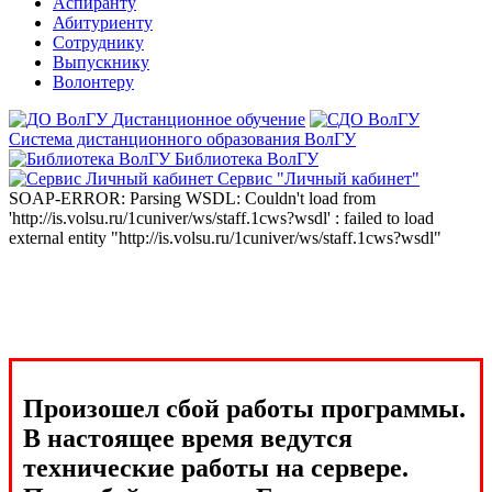
Аспиранту
Абитуриенту
Сотруднику
Выпускнику
Волонтеру
Дистанционное обучение
Система дистанционного образования ВолГУ
Библиотека ВолГУ
Сервис "Личный кабинет"
SOAP-ERROR: Parsing WSDL: Couldn't load from
'http://is.volsu.ru/1cuniver/ws/staff.1cws?wsdl' : failed to load
external entity "http://is.volsu.ru/1cuniver/ws/staff.1cws?wsdl"
Произошел сбой работы программы.
В настоящее время ведутся
технические работы на сервере.