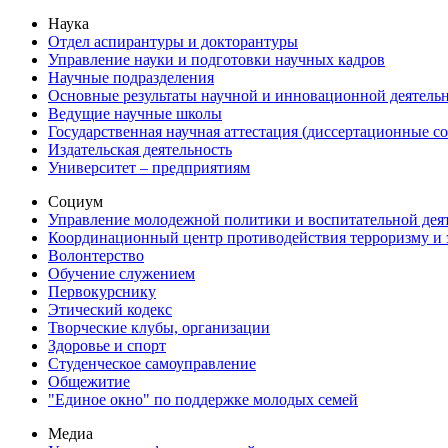
Наука
Отдел аспирантуры и докторантуры
Управление науки и подготовки научных кадров
Научные подразделения
Основные результаты научной и инновационной деятель
Ведущие научные школы
Государственная научная аттестация (диссертационные с
Издательская деятельность
Университет – предприятиям
Социум
Управление молодежной политики и воспитательной дея
Координационный центр противодействия терроризму и 
Волонтерство
Обучение служением
Первокурснику
Этический кодекс
Творческие клубы, организации
Здоровье и спорт
Студенческое самоуправление
Общежитие
"Единое окно" по поддержке молодых семей
Медиа