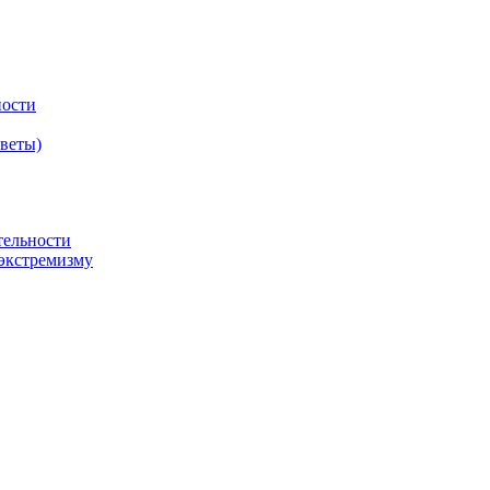
ности
оветы)
тельности
экстремизму