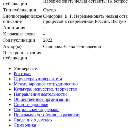
Переименовать нельзя оставить! (К вопро
публикации
Тип публикации
Статья
Библиографическое
Сидорова, Е. Г. Переименовать нельзя ос
описание
процессов в современной России. Выпуск 7
Аннотация
-
Ключевые cлова
-
Год публикации
2022
Автор(ы)
Сидорова Елена Геннадьевна
Электронная копия
-
публикации
Университет
Ректорат
Структура университета
Международное сотрудничество
Культура, искусство, творчество
Направления деятельности
Общественные организации
Спорт и здоровье
Социальная поддержка
Программа устойчивого развития
Сведения о доходах
Символика