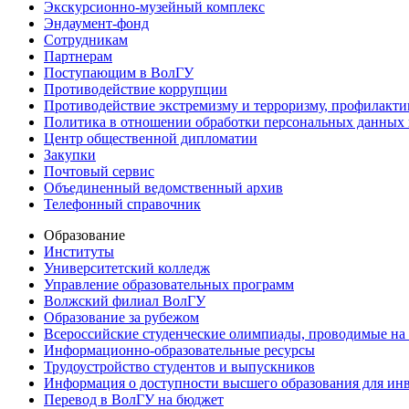
Экскурсионно-музейный комплекс
Эндаумент-фонд
Сотрудникам
Партнерам
Поступающим в ВолГУ
Противодействие коррупции
Противодействие экстремизму и терроризму, профилакти
Политика в отношении обработки персональных данных
Центр общественной дипломатии
Закупки
Почтовый сервис
Объединенный ведомственный архив
Телефонный справочник
Образование
Институты
Университетский колледж
Управление образовательных программ
Волжский филиал ВолГУ
Образование за рубежом
Всероссийские студенческие олимпиады, проводимые на
Информационно-образовательные ресурсы
Трудоустройство студентов и выпускников
Информация о доступности высшего образования для ин
Перевод в ВолГУ на бюджет