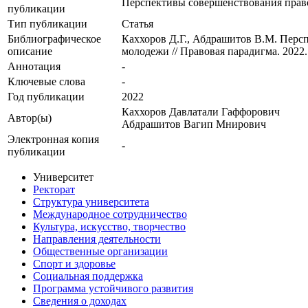
Перспективы совершенствования право
публикации
Тип публикации
Статья
Библиографическое
Каххоров Д.Г., Абдрашитов В.М. Перс
описание
молодежи // Правовая парадигма. 2022. 
Аннотация
-
Ключевые cлова
-
Год публикации
2022
Каххоров Давлатали Гаффорович
Автор(ы)
Абдрашитов Вагип Мнирович
Электронная копия
-
публикации
Университет
Ректорат
Структура университета
Международное сотрудничество
Культура, искусство, творчество
Направления деятельности
Общественные организации
Спорт и здоровье
Социальная поддержка
Программа устойчивого развития
Сведения о доходах