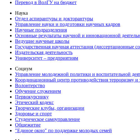
Перевод в ВолГУ на бюджет
Наука
Отдел аспирантуры и докторантуры
Управление науки и подготовки научных кадров
Научные подразделения
Основные результаты научной и инновационной деятель
Ведущие научные школы
Государственная научная аттестация (диссертационные с
Издательская деятельность
Университет – предприятиям
Социум
Управление молодежной политики и воспитательной дея
Координационный центр противодействия терроризму и 
Волонтерство
Обучение служением
Первокурснику
Этический кодекс
Творческие клубы, организации
Здоровье и спорт
Студенческое самоуправление
Общежитие
"Единое окно" по поддержке молодых семей