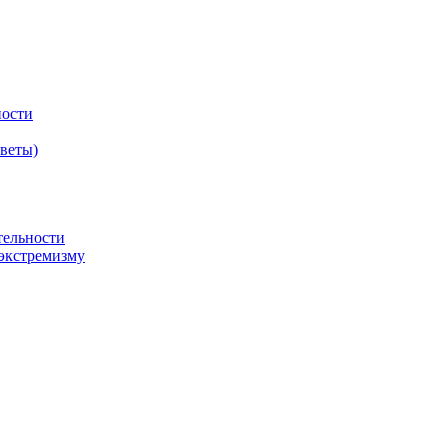
ности
оветы)
тельности
экстремизму