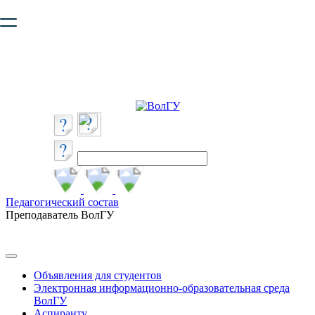
Ваш браузер устарел и не обеспечивает полноценную и
безопасную работу с сайтом. Пожалуйста
обновите браузер
,
чтобы улучшить взаимодействие с сайтом.
Педагогический состав
Преподаватель ВолГУ
Объявления для студентов
Электронная информационно-образовательная среда
ВолГУ
Аспиранту