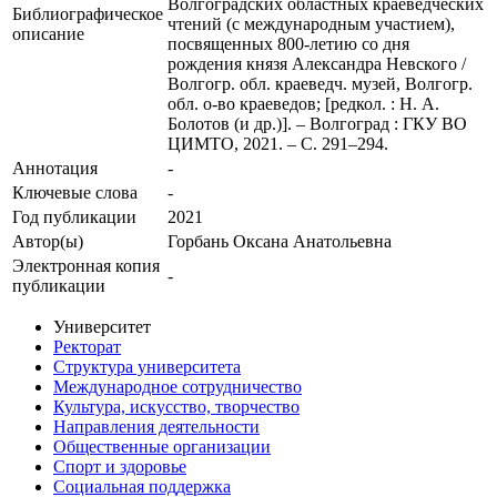
Волгоградских областных краеведческих
Библиографическое
чтений (с международным участием),
описание
посвященных 800-летию со дня
рождения князя Александра Невского /
Волгогр. обл. краеведч. музей, Волгогр.
обл. о-во краеведов; [редкол. : Н. А.
Болотов (и др.)]. – Волгоград : ГКУ ВО
ЦИМТО, 2021. – С. 291–294.
Аннотация
-
Ключевые cлова
-
Год публикации
2021
Автор(ы)
Горбань Оксана Анатольевна
Электронная копия
-
публикации
Университет
Ректорат
Структура университета
Международное сотрудничество
Культура, искусство, творчество
Направления деятельности
Общественные организации
Спорт и здоровье
Социальная поддержка