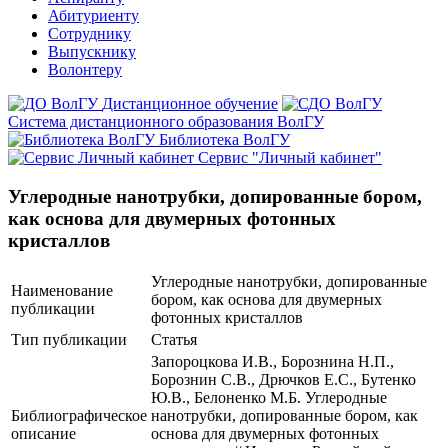
Абитуриенту
Сотруднику
Выпускнику
Волонтеру
Дистанционное обучение
Система дистанционного образования ВолГУ
Библиотека ВолГУ
Сервис "Личный кабинет"
Углеродные нанотрубки, допированные бором,
как основа для двумерных фотонных
кристаллов
Углеродные нанотрубки, допированные
Наименование
бором, как основа для двумерных
публикации
фотонных кристаллов
Тип публикации
Статья
Запороцкова И.В., Борознина Н.П.,
Борознин С.В., Дрючков Е.С., Бутенко
Ю.В., Белоненко М.Б. Углеродные
Библиографическое
нанотрубки, допированные бором, как
описание
основа для двумерных фотонных