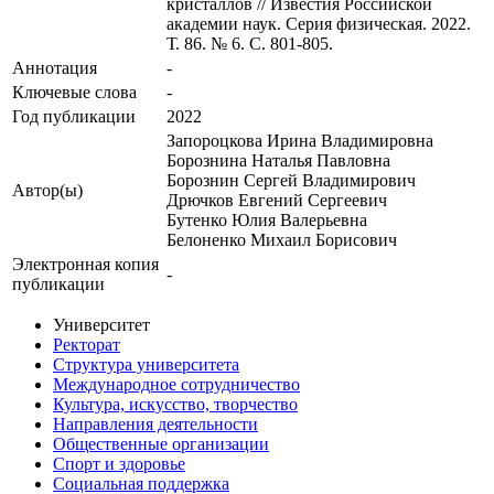
кристаллов // Известия Российской
академии наук. Серия физическая. 2022.
Т. 86. № 6. С. 801-805.
Аннотация
-
Ключевые cлова
-
Год публикации
2022
Запороцкова Ирина Владимировна
Борознина Наталья Павловна
Борознин Сергей Владимирович
Автор(ы)
Дрючков Евгений Сергеевич
Бутенко Юлия Валерьевна
Белоненко Михаил Борисович
Электронная копия
-
публикации
Университет
Ректорат
Структура университета
Международное сотрудничество
Культура, искусство, творчество
Направления деятельности
Общественные организации
Спорт и здоровье
Социальная поддержка