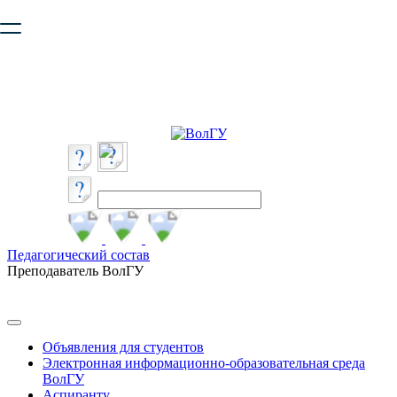
Ваш браузер устарел и не обеспечивает полноценную и
безопасную работу с сайтом. Пожалуйста
обновите браузер
,
чтобы улучшить взаимодействие с сайтом.
Педагогический состав
Преподаватель ВолГУ
Объявления для студентов
Электронная информационно-образовательная среда
ВолГУ
Аспиранту