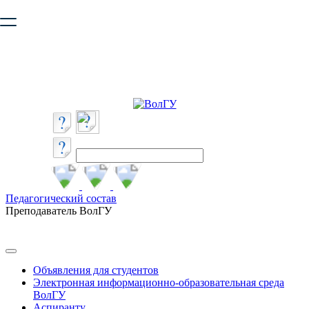
Ваш браузер устарел и не обеспечивает полноценную и
безопасную работу с сайтом. Пожалуйста
обновите браузер
,
чтобы улучшить взаимодействие с сайтом.
Педагогический состав
Преподаватель ВолГУ
Объявления для студентов
Электронная информационно-образовательная среда
ВолГУ
Аспиранту