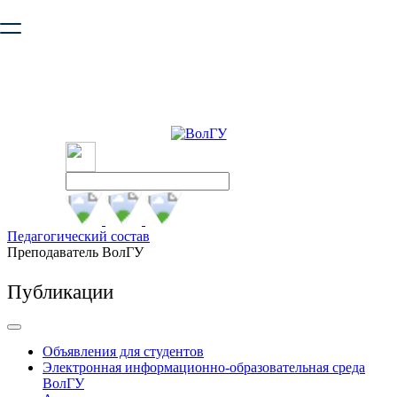
Ваш браузер устарел и не обеспечивает полноценную и
безопасную работу с сайтом. Пожалуйста
обновите браузер
,
чтобы улучшить взаимодействие с сайтом.
Педагогический состав
Преподаватель ВолГУ
Публикации
Объявления для студентов
Электронная информационно-образовательная среда
ВолГУ