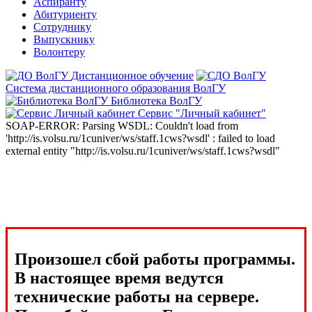
Аспиранту
Абитуриенту
Сотруднику
Выпускнику
Волонтеру
Дистанционное обучение
Система дистанционного образования ВолГУ
Библиотека ВолГУ
Сервис "Личный кабинет"
SOAP-ERROR: Parsing WSDL: Couldn't load from
'http://is.volsu.ru/1cuniver/ws/staff.1cws?wsdl' : failed to load
external entity "http://is.volsu.ru/1cuniver/ws/staff.1cws?wsdl"
Произошел сбой работы программы.
В настоящее время ведутся
технические работы на сервере.