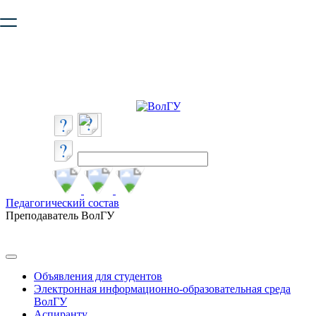
Ваш браузер устарел и не обеспечивает полноценную и
безопасную работу с сайтом. Пожалуйста
обновите браузер
,
чтобы улучшить взаимодействие с сайтом.
Педагогический состав
Преподаватель ВолГУ
Объявления для студентов
Электронная информационно-образовательная среда
ВолГУ
Аспиранту