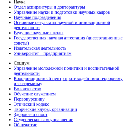
Наука
Отдел аспирантуры и докторантуры
Управление науки и подготовки научных кадров
Научные подразделения
Основные результаты научной и инновационной
деятельности
Ведущие научные школы
Государственная научная аттестация (диссертационные
советы)
Издательская деятельность
Университет – предприятиям
Социум
Управление молодежной политики и воспитательной
деятельности
Координационный центр противодействия терроризму
и экстремизму
Волонтерство
Обучение служением
Первокурснику
Этический кодекс
Творческие клубы, организации
Здоровье и спорт
Студенческое самоуправление
Общежитие