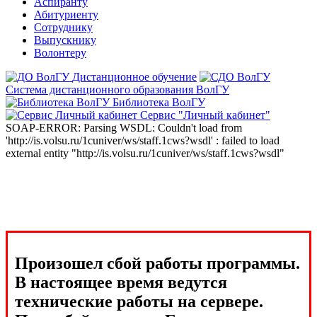
Аспиранту
Абитуриенту
Сотруднику
Выпускнику
Волонтеру
Дистанционное обучение
Система дистанционного образования ВолГУ
Библиотека ВолГУ
Сервис "Личный кабинет"
SOAP-ERROR: Parsing WSDL: Couldn't load from
'http://is.volsu.ru/1cuniver/ws/staff.1cws?wsdl' : failed to load
external entity "http://is.volsu.ru/1cuniver/ws/staff.1cws?wsdl"
Произошел сбой работы программы.
В настоящее время ведутся
технические работы на сервере.