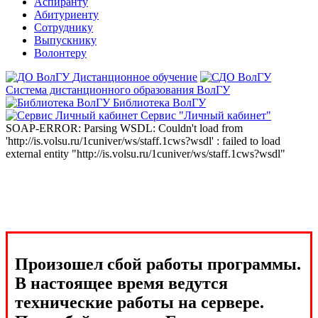
Аспиранту
Абитуриенту
Сотруднику
Выпускнику
Волонтеру
Дистанционное обучение
Система дистанционного образования ВолГУ
Библиотека ВолГУ
Сервис "Личный кабинет"
SOAP-ERROR: Parsing WSDL: Couldn't load from
'http://is.volsu.ru/1cuniver/ws/staff.1cws?wsdl' : failed to load
external entity "http://is.volsu.ru/1cuniver/ws/staff.1cws?wsdl"
Произошел сбой работы программы.
В настоящее время ведутся
технические работы на сервере.