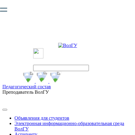
Ваш браузер устарел и не обеспечивает полноценную и
безопасную работу с сайтом. Пожалуйста
обновите браузер
,
чтобы улучшить взаимодействие с сайтом.
Педагогический состав
Преподаватель ВолГУ
Объявления для студентов
Электронная информационно-образовательная среда
ВолГУ
Аспиранту